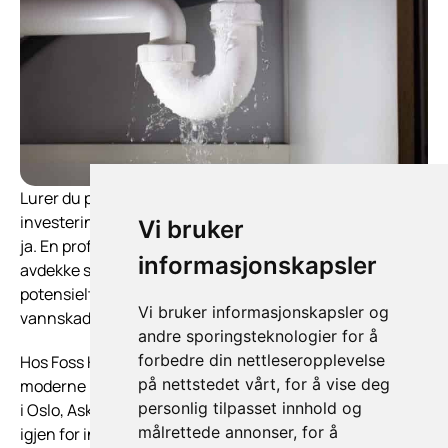
Lurer du på hva
rørinspeksjon koster
, og om det er en
investering som lønner seg? Svaret er som regel et klart
Vi bruker
ja. En profesjonell inspeksjon av rørene dine kan
informasjonskapsler
avdekke skjulte problemer før de blir alvorlige – og
potensielt spare deg for store summer i reparasjoner,
Vi bruker informasjonskapsler og
vannskader og driftsstans.
andre sporingsteknologier for å
forbedre din nettleseropplevelse
Hos Foss Høytrykk AS tilbyr vi rørinspeksjon med
på nettstedet vårt, for å vise deg
moderne kamerateknologi til konkurransedyktige priser
personlig tilpasset innhold og
i Oslo, Asker, Bærum og Follo. Her forklarer vi hva du får
målrettede annonser, for å
igjen for investeringen.